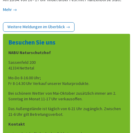
Mehr →
Weitere Meldungen im Überblick →
Besuchen Sie uns
NABU Naturschutzhof
Sassenfeld 200
41334 Nettetal
Mo-Do 8-16.00 Uhr;
Fr 8-14.30 Uhr Verkauf unserer Naturprodukte.
Bei schönem Wetter von Mai-Oktober zusätzlich immer am 2.
Sonntag im Monat 11-17 Uhr verkausoffen.
Das Außengelände ist täglich von 6-21 Uhr zugänglich. Zwischen
21-6 Uhr gilt Betretungsverbot.
Kontakt